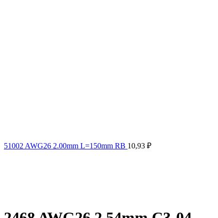
51002 AWG26 2.00mm L=150mm RB
10,93
₽
2468 AWG26 2.54mm C3-04