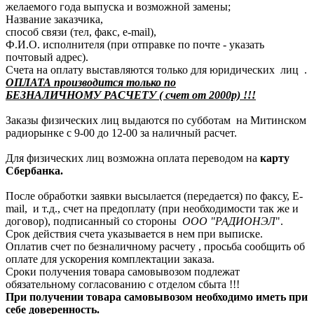
желаемого года выпуска и возможной замены;
Название заказчика,
способ связи (тел, факс, e-mail),
Ф.И.О. исполнителя (при отправке по почте - указать
почтовый адрес).
Счета на оплату выставляются только для юридических лиц .
ОПЛАТА производится только по
БЕЗНАЛИЧНОМУ РАСЧЕТУ ( счет от 2000р) !!!
Заказы физических лиц выдаются по субботам на Митинском
радиорынке с 9-00 до 12-00 за наличный расчет.
Для физических лиц возможна оплата переводом на
карту
Сбербанка.
После обработки заявки высылается (передается) по факсу, E-
mail, и т.д., счет на предоплату (при необходимости так же и
договор), подписанный со стороны
ООО "РАДИОНЭЛ
".
Срок действия счета указывается в нем при выписке.
Оплатив счет по безналичному расчету , просьба сообщить об
оплате для ускорения комплектации заказа.
Сроки получения товара самовывозом подлежат
обязательному согласованию с отделом сбыта !!!
При получении товара самовывозом необходимо иметь при
себе доверенность.