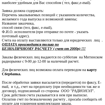
наиболее удобным для Вас способом ( тел, факс,e-mail).
Заявка должна содержать:
Перечень заказываемых позиций с указанием количества,
желаемого года выпуска и возможной замены;
Название заказчика,
способ связи (тел, факс, e-mail),
Ф.И.О. исполнителя (при отправке по почте - указать
почтовый адрес).
Счета на оплату выставляются только для юридических лиц .
ОПЛАТА производится только по
БЕЗНАЛИЧНОМУ РАСЧЕТУ ( счет от 2000р) !!!
Заказы физических лиц выдаются по субботам на Митинском
радиорынке с 9-00 до 12-00 за наличный расчет.
Для физических лиц возможна оплата переводом на
карту
Сбербанка.
После обработки заявки высылается (передается) по факсу, E-
mail, и т.д., счет на предоплату (при необходимости так же и
договор), подписанный со стороны
ООО "РАДИОНЭЛ
".
Срок действия счета указывается в нем при выписке.
Оплатив счет по безналичному расчету , просьба сообщить об
оплате для ускорения комплектации заказа.