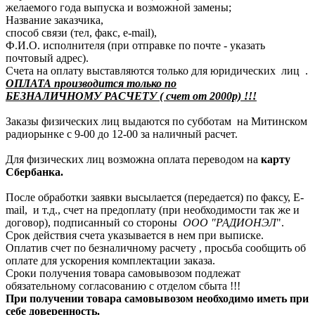
желаемого года выпуска и возможной замены;
Название заказчика,
способ связи (тел, факс, e-mail),
Ф.И.О. исполнителя (при отправке по почте - указать
почтовый адрес).
Счета на оплату выставляются только для юридических лиц .
ОПЛАТА производится только по
БЕЗНАЛИЧНОМУ РАСЧЕТУ ( счет от 2000р) !!!
Заказы физических лиц выдаются по субботам на Митинском
радиорынке с 9-00 до 12-00 за наличный расчет.
Для физических лиц возможна оплата переводом на
карту
Сбербанка.
После обработки заявки высылается (передается) по факсу, E-
mail, и т.д., счет на предоплату (при необходимости так же и
договор), подписанный со стороны
ООО "РАДИОНЭЛ
".
Срок действия счета указывается в нем при выписке.
Оплатив счет по безналичному расчету , просьба сообщить об
оплате для ускорения комплектации заказа.
Сроки получения товара самовывозом подлежат
обязательному согласованию с отделом сбыта !!!
При получении товара самовывозом необходимо иметь при
себе доверенность.