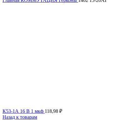
Главная
КОММУТАЦИЯ
Герконы
1402 15-20AT
К53-1А 16 В 1 мкф
118,98
₽
Назад к товарам