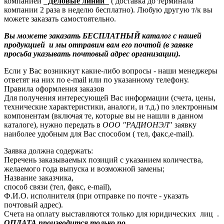
компанией
"Деловые линии"
( доставка до терминала
компании 2 раза в неделю бесплатно). Любую другую т/к вы
можете заказать самостоятельно.
Вы можете заказать БЕСПЛАТНЫЙ каталог с нашей
продукцией и мы отправим вам его почтой (в заявке
просьба указывать почтовый адрес организации).
Если у Вас возникнут какие-либо вопросы - наши менеджеры
ответят на них по e-mail или по указанному телефону.
Правила оформления заказов
Для получения интересующей Вас информации (счета, цены,
технические характеристики, аналоги, и т.д.) по электронным
компонентам (включая те, которые вы не нашли в данном
каталоге), нужно передать в
ООО "РАДИОНЭЛ
" заявку
наиболее удобным для Вас способом ( тел, факс,e-mail).
Заявка должна содержать:
Перечень заказываемых позиций с указанием количества,
желаемого года выпуска и возможной замены;
Название заказчика,
способ связи (тел, факс, e-mail),
Ф.И.О. исполнителя (при отправке по почте - указать
почтовый адрес).
Счета на оплату выставляются только для юридических лиц .
ОПЛАТА производится только по