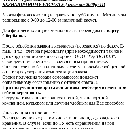
БЕЗНАЛИЧНОМУ РАСЧЕТУ ( счет от 2000р) !!!
Заказы физических лиц выдаются по субботам на Митинском
радиорынке с 9-00 до 12-00 за наличный расчет.
Для физических лиц возможна оплата переводом на
карту
Сбербанка.
После обработки заявки высылается (передается) по факсу, E-
mail, и т.д., счет на предоплату (при необходимости так же и
договор), подписанный со стороны
ООО "РАДИОНЭЛ
".
Срок действия счета указывается в нем при выписке.
Оплатив счет по безналичному расчету , просьба сообщить об
оплате для ускорения комплектации заказа.
Сроки получения товара самовывозом подлежат
обязательному согласованию с отделом сбыта !!!
При получении товара самовывозом необходимо иметь при
себе доверенность.
Отгрузка товара производится почтой, транспортной
компанией, курьером или другим удобным для Вас способом.
Информация по поставкам:
Все изделия новые ( в том числе, и неликвиды),складского
хранения. В случае, если по ТУ есть ограничения на год
изготовления , просим делать ссылку в заявке.