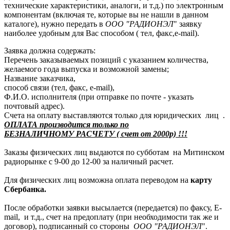
технические характеристики, аналоги, и т.д.) по электронным
компонентам (включая те, которые вы не нашли в данном
каталоге), нужно передать в
ООО "РАДИОНЭЛ
" заявку
наиболее удобным для Вас способом ( тел, факс,e-mail).
Заявка должна содержать:
Перечень заказываемых позиций с указанием количества,
желаемого года выпуска и возможной замены;
Название заказчика,
способ связи (тел, факс, e-mail),
Ф.И.О. исполнителя (при отправке по почте - указать
почтовый адрес).
Счета на оплату выставляются только для юридических лиц .
ОПЛАТА производится только по
БЕЗНАЛИЧНОМУ РАСЧЕТУ ( счет от 2000р) !!!
Заказы физических лиц выдаются по субботам на Митинском
радиорынке с 9-00 до 12-00 за наличный расчет.
Для физических лиц возможна оплата переводом на
карту
Сбербанка.
После обработки заявки высылается (передается) по факсу, E-
mail, и т.д., счет на предоплату (при необходимости так же и
договор), подписанный со стороны
ООО "РАДИОНЭЛ
".