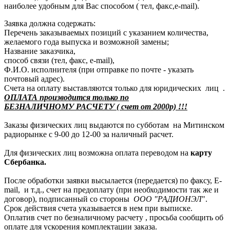
наиболее удобным для Вас способом ( тел, факс,e-mail).
Заявка должна содержать:
Перечень заказываемых позиций с указанием количества,
желаемого года выпуска и возможной замены;
Название заказчика,
способ связи (тел, факс, e-mail),
Ф.И.О. исполнителя (при отправке по почте - указать
почтовый адрес).
Счета на оплату выставляются только для юридических лиц .
ОПЛАТА производится только по
БЕЗНАЛИЧНОМУ РАСЧЕТУ ( счет от 2000р) !!!
Заказы физических лиц выдаются по субботам на Митинском
радиорынке с 9-00 до 12-00 за наличный расчет.
Для физических лиц возможна оплата переводом на
карту
Сбербанка.
После обработки заявки высылается (передается) по факсу, E-
mail, и т.д., счет на предоплату (при необходимости так же и
договор), подписанный со стороны
ООО "РАДИОНЭЛ
".
Срок действия счета указывается в нем при выписке.
Оплатив счет по безналичному расчету , просьба сообщить об
оплате для ускорения комплектации заказа.