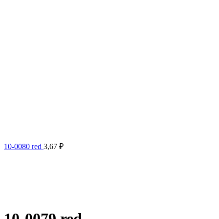
10-0080 red
3,67
₽
10-0079 red