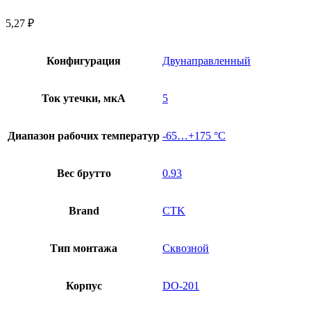
5,27
₽
Конфигурация
Двунаправленный
Ток утечки, мкА
5
Диапазон рабочих температур
-65…+175 °С
Вес брутто
0.93
Brand
CTK
Тип монтажа
Сквозной
Корпус
DO-201