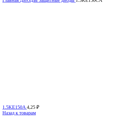
Главная
ДИОДЫ
Защитные диоды
1.5KE150CA
1.5KE150A
4,25
₽
Назад к товарам