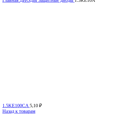
Главная
ДИОДЫ
Защитные диоды
1.5KE10A
1.5KE100CA
5,10
₽
Назад к товарам