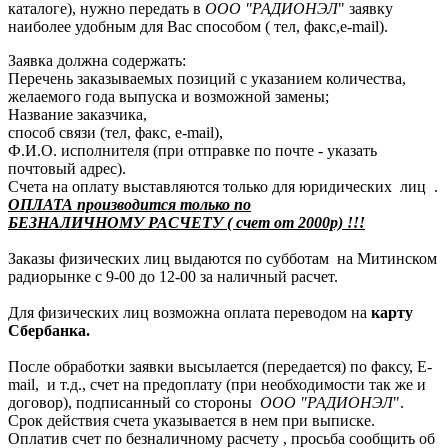
каталоге), нужно передать в
ООО "РАДИОНЭЛ
" заявку
наиболее удобным для Вас способом ( тел, факс,e-mail).
Заявка должна содержать:
Перечень заказываемых позиций с указанием количества,
желаемого года выпуска и возможной замены;
Название заказчика,
способ связи (тел, факс, e-mail),
Ф.И.О. исполнителя (при отправке по почте - указать
почтовый адрес).
Счета на оплату выставляются только для юридических лиц .
ОПЛАТА производится только по
БЕЗНАЛИЧНОМУ РАСЧЕТУ ( счет от 2000р) !!!
Заказы физических лиц выдаются по субботам на Митинском
радиорынке с 9-00 до 12-00 за наличный расчет.
Для физических лиц возможна оплата переводом на
карту
Сбербанка.
После обработки заявки высылается (передается) по факсу, E-
mail, и т.д., счет на предоплату (при необходимости так же и
договор), подписанный со стороны
ООО "РАДИОНЭЛ
".
Срок действия счета указывается в нем при выписке.
Оплатив счет по безналичному расчету , просьба сообщить об