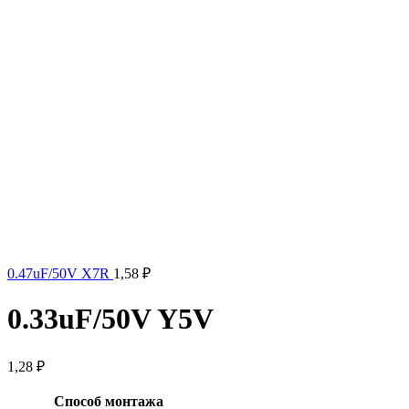
0.47uF/50V X7R
1,58
₽
0.33uF/50V Y5V
1,28
₽
Способ монтажа