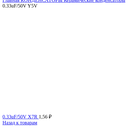
Главная
КОНДЕНСАТОРЫ
Керамические конденсаторы
0.33uF/50V Y5V
0.33uF/50V X7R
1,56
₽
Назад к товарам